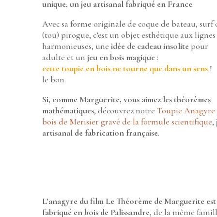
unique, un jeu artisanal fabriqué en France
.
Avec sa forme originale de coque de bateau, surf
(tou) pirogue, c’est un objet esthétique aux lignes
harmonieuses, une
idée de cadeau insolite
pour
adulte et un
jeu en bois magique
:
cette toupie en bois ne tourne que dans un sens
!
le bon.
Si, comme Marguerite, vous aimez les théorèmes
mathématiques
, découvrez notre
Toupie Anagyre
bois de Merisier gravé de la formule scientifique
,
artisanal de fabrication française
.
L’anagyre du film Le Théorème de Marguerite est
fabriqué en bois de Palissandre
, de la même famill