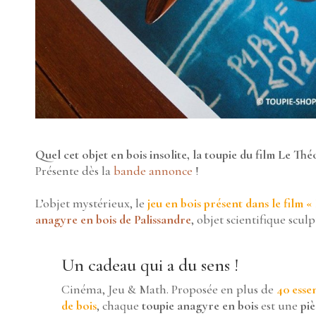
Quel cet objet en bois insolite, la toupie du film Le T
Présente dès la
bande annonce
!
L’objet mystérieux, le
jeu en bois présent dans le film
anagyre en bois de Palissandre
, objet scientifique scu
Un cadeau qui a du sens !
Cinéma, Jeu & Math. Proposée en plus de
40 esse
de bois
, chaque
toupie anagyre en bois
est une
pi