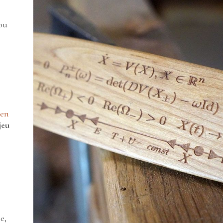
 ou
 en
jeu
e,