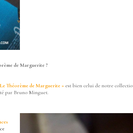
héorème de Marguerite ?
 « Le Théorème de Marguerite »
est bien celui de notre collecti
lpté par Bruno Minguet.
nces
èce