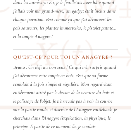
dans les années 70-80, je le feuilletais avec hâte quand
j’allais voir ma grand-mère, un gadget était inclus dans
chaque parution, c’est comme ça que j’ai découvert les
pois sauteurs, les plantes immortelles, le pistolet patate…
et la
toupie Anagyre
!
QU’EST-CE POUR TOI UN ANAGYRE ?
Un défi au bon sens ! Ce qui m’a surpris quand
Bruno
:
j’ai découvert cette
toupie en bois
, c’est que sa forme
semblait à la fois simple et régulière. Mon regard était
entièrement attiré par le dessin de la veinure du bois et
le polissage de l’objet. Je n’arrivais pas à voir la courbe
sur la partie ronde, si discrète de l’A
nagyre-rattleback
, je
cherchais dans l’A
nagyre l’explication, la physique, le
principe
. À partir de ce moment-là, je voulais