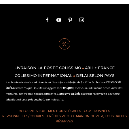
LIVRAISON LA POSTE COLISSIMO
48H > FRANCE
COLISSIMO INTERNATIONAL
DÉLAI SELON PAYS
Les
teintes des bois
sont données à titre informatif afin de faciliter le choix de l
’essence de
bois
de votre toupie. Tous les anagyres sont
uniques
, même issus du même arbre, avec des
veinures, contrastes, nœuds différents. L’
anagyre en bois
que vous recevrez ne peut être
identique à ceux pris en photo sur notre site.
© TOUPIE SHOP -
MENTIONS LÉGALES
-
CGV
-
DONNÉES
PERSONNELLES/COOKIES
- CRÉDITS PHOTO : MARION OLIVIER, TOUS DROITS
RÉSERVÉS.