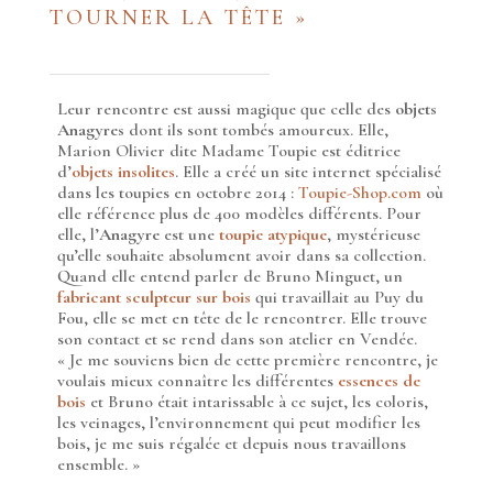
TOURNER LA TÊTE »
Leur rencontre est aussi magique que celle des
objets
Anagyres
dont ils sont tombés amoureux. Elle,
Marion Olivier dite Madame Toupie est éditrice
d’
objets insolites
. Elle a créé un site internet spécialisé
dans les toupies en octobre 2014 :
Toupie-Shop.com
où
elle référence plus de 400 modèles différents. Pour
elle, l’
Anagyre
est une
toupie atypique
, mystérieuse
qu’elle souhaite absolument avoir dans sa collection.
Quand elle entend parler de Bruno Minguet, un
fabricant sculpteur sur bois
qui travaillait au Puy du
Fou, elle se met en tête de le rencontrer. Elle trouve
son contact et se rend dans son atelier en Vendée.
« Je me souviens bien de cette première
rencontre, je
voulais mieux connaître les différentes
essences de
bois
et Bruno était intarissable à ce sujet, les coloris,
les veinages, l’environnement qui peut modifier les
bois, je me suis régalée et depuis nous travaillons
ensemble. »