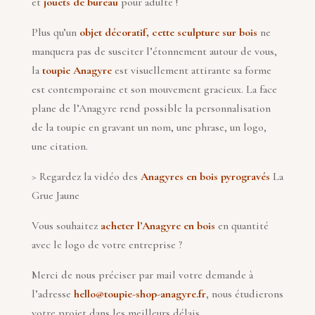
et
jouets de bureau
pour
adulte
!
Plus qu’un
objet décoratif
,
cette
sculpture sur bois
ne
manquera pas de susciter l’étonnement
autour de vous,
la
toupie Anagyre
est visuellement attirante sa forme
est contemporaine et son mouvement gracieux. La face
pla
ne
de l’Anagyre
rend possible la
personnalisation
de la toupie
en gravant un nom, une phrase, un logo,
une citation.
> Regardez la vidéo des
Anagyres en bois pyrogravés
La
Grue Jaune
Vous souhaitez
acheter l’Anagyre en bois
en quantité
avec le logo de votre entreprise ?
Merci de nous préciser par mail votre demande à
l
’
adresse
hello@toupie-shop-anagyre.fr
, nous étudierons
votre projet dans les meilleurs délais.