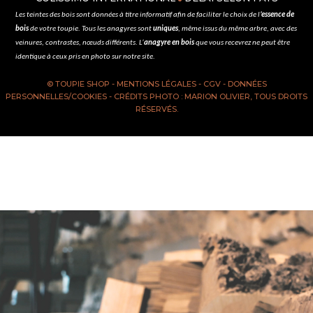
Les
teintes des bois
sont données à titre informatif afin de faciliter le choix de l
’essence de
bois
de votre toupie. Tous les anagyres sont
uniques
, même issus du même arbre, avec des
veinures, contrastes, nœuds différents. L’
anagyre en bois
que vous recevrez ne peut être
identique à ceux pris en photo sur notre site.
© TOUPIE SHOP -
MENTIONS LÉGALES
-
CGV
-
DONNÉES
PERSONNELLES/COOKIES
- CRÉDITS PHOTO : MARION OLIVIER, TOUS DROITS
RÉSERVÉS.