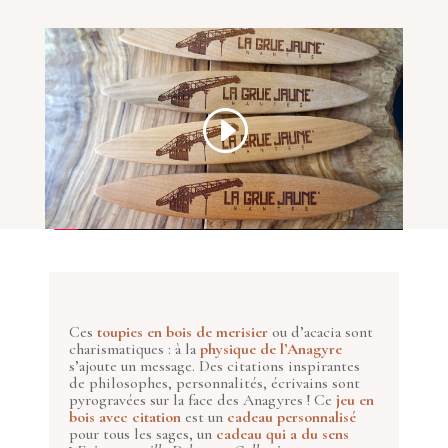
Ces
toupies en bois de merisier
ou d’acacia sont
charismatiques : à la
physique de l’Anagyre
s’ajoute un message. Des citations inspirantes
de philosophes, personnalités, écrivains sont
pyrogravées sur la face des Anagyres ! Ce
jeu en
bois avec citation
est un
cadeau personnalisé
pour tous les sages, un
cadeau qui a du sens