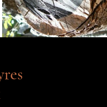
yres
x