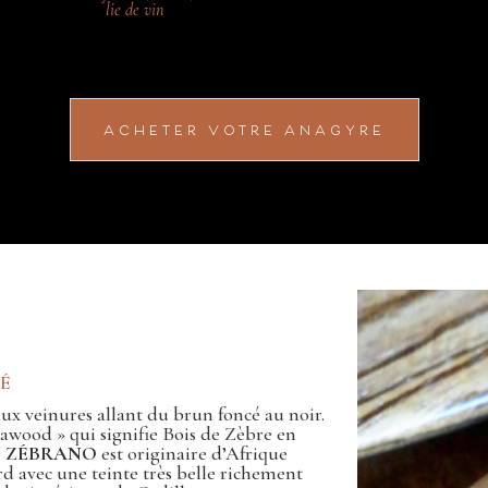
lie de vin
ACHETER VOTRE ANAGYRE
NÉ
aux veinures allant du brun foncé au noir.
awood » qui signifie Bois de Zèbre en
e
ZÉBRANO
est originaire d’Afrique
rd avec une teinte très belle richement