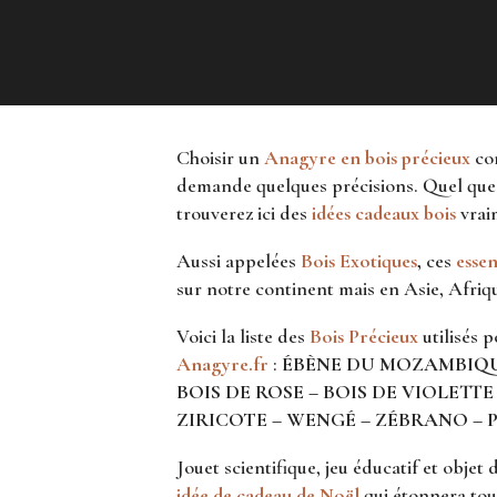
Choisir un
Anagyre en bois précieux
c
demande quelques précisions. Quel que s
trouverez ici des
idées cadeaux bois
vraim
Aussi appelées
B
ois Exotiques
,
ces
essen
sur notre continent mais en Asie, Afri
Voici la liste des
B
ois Précieux
utilisés 
Anagyre.fr
:
ÉBÈNE DU MOZAMBIQUE
BOIS DE ROSE – BOIS DE VIOLET
ZIRICOTE – WENGÉ – ZÉBRANO – 
Jouet scientifique, jeu éducatif et objet 
idée de cadeau de Noël
qui étonnera tout