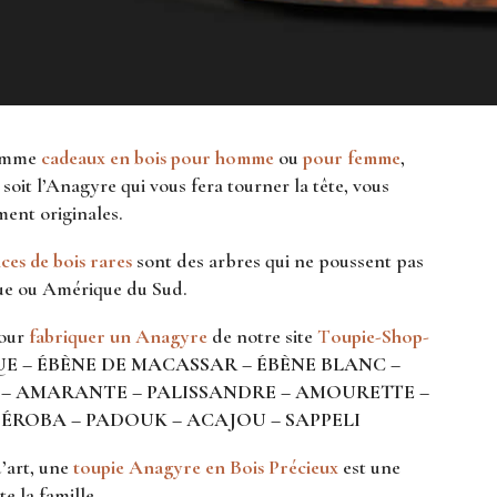
omme
cadeaux en bois pour homme
ou
pour femme
,
oit l’Anagyre qui vous fera tourner la tête, vous
ent originales.
ces de bois rares
sont des arbres qui ne poussent pas
que ou Amérique du Sud.
pour
fabriquer un Anagyre
de notre site
T
oupie-Shop-
 – ÉBÈNE DE MACASSAR – ÉBÈNE BLANC –
TE – AMARANTE – PALISSANDRE – AMOURETTE –
PÉROBA – PADOUK – ACAJOU – SAPPELI
d’art, une
toupie Anagyre en Bois P
récieux
est une
e la famille.