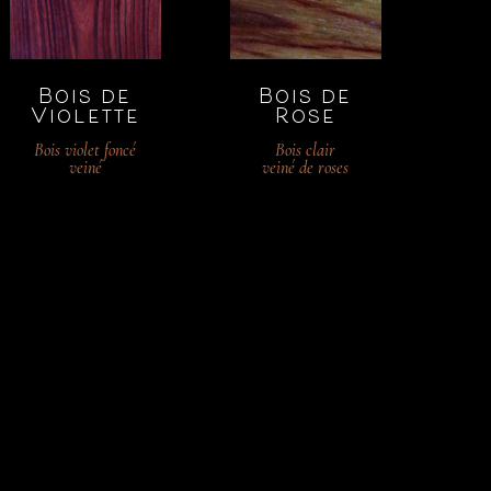
Bois de
Bois de
Violette
Rose
Bois violet foncé
Bois clair
veiné
veiné de roses