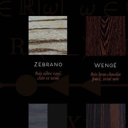
Zébrano
Wengé
Bois zèbre rayé,
Bois brun chocolat
clair et veiné
foncé, veiné noir