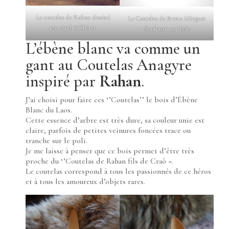
Le coutelas de Rahan dessiné
Le Coutelas de Bruno Minguet
par André Chéret
Sculpteur sur bois
L’ébène blanc va comme un
gant au Coutelas Anagyre
inspiré par
Rahan
.
J’ai choisi pour faire ces ‘’Coutelas’’ le bois d’Ébène
Blanc du Laos.
Cette essence d’arbre est très dure, sa couleur unie est
claire, parfois de petites veinures foncées trace ou
tranche sur le poli.
Je me laisse à penser que ce bois permet d’être très
proche du ‘’Coutelas de Rahan fils de Craô ».
Le coutelas correspond à tous les passionnés de ce héros
et à tous les amoureux d’objets rares.