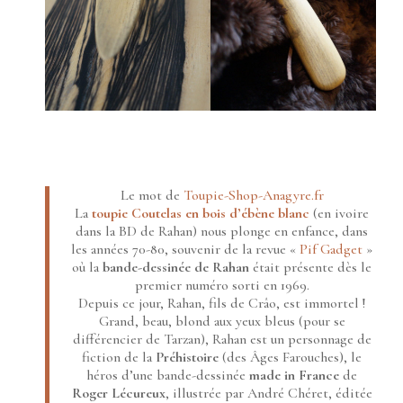
Le mot de
Toupie-Shop-Anagyre.fr
La
toupie Coutelas en bois d’ébène blanc
(en ivoire
dans la BD de Rahan) nous plonge en enfance, dans
les années 70-80, souvenir de la revue «
Pif Gadget
»
où la
bande-dessinée de Rahan
était présente dès le
premier numéro sorti en 1969.
Depuis ce jour, Rahan, fils de Crâo, est immortel !
Grand, beau, blond aux yeux bleus (pour se
différencier de Tarzan), Rahan est un personnage de
fiction de la
Préhistoire
(des Âges Farouches), le
héros d’une bande-dessinée
made in France
de
Roger Lécureux
, illustrée par André Chéret, éditée