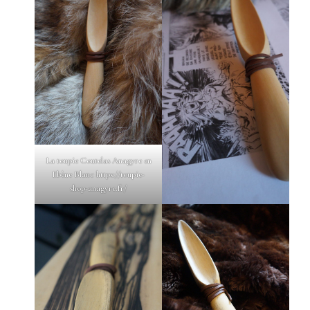
La toupie Coutelas Anagyre en
Ebène Blanc
https://toupie-
shop-anagyre.fr/