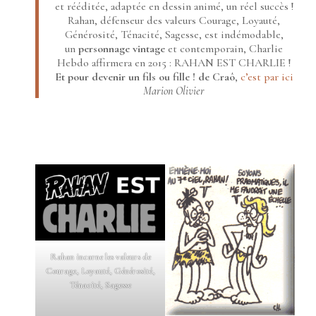
et rééditée, adaptée en dessin animé, un réel succès !
Rahan, défenseur des valeurs Courage, Loyauté,
Générosité, Ténacité, Sagesse, est indémodable,
un
personnage vintage
et contemporain, Charlie
Hebdo affirmera en 2015 : RAHAN EST CHARLIE !
Et pour devenir un fils ou fille ! de Craô
,
c’est par ici
Marion Olivier
Rahan incarne les valeurs de
Courage, Loyauté, Générosité,
Ténacité, Sagesse