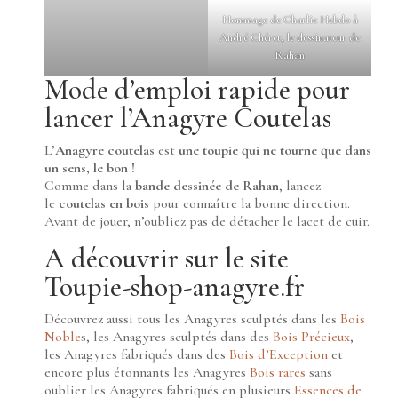
Hommage de
Charlie Hebdo
à
André Chéret, le dessinateur de
Rahan
Mode d’emploi rapide pour
lancer l’Anagyre Coutelas
L’
Anagyre coutelas
est
une toupie qui ne tourne que dans
un sens, le bon !
Comme dans la
bande dessinée de Rahan
, lancez
le
coutelas en bois
pour connaître la bonne direction.
Avant de jouer, n’oubliez pas de détacher le lacet de cuir.
A découvrir sur le site
Toupie-shop-anagyre.fr
Découvrez aussi tous les Anagyres sculptés dans les
Bois
Noble
s, les Anagyres sculptés dans des
Bois Précieux
,
les Anagyres fabriqués dans des
Bois d’Exception
et
encore plus étonnants les Anagyres
Bois rares
sans
oublier les Anagyres fabriqués en plusieurs
Essences de