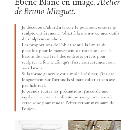
Ébène Blanc en image.
Atelier
de Bruno Minguet.
Je découpe d’abord à la scie le pourtour, ensuite je
sculpte
entièrement l’objet à la main
avec mes outils
de sculpteur-sur-bois
.
Les proportions de l’objet sont à la limite du
possible pour le mouvement de rotation ; car j’ai
besoin de matière à des endroits précis pour
sculpter la forme afin qu’il fasse correctement son
oscillation.
Si la forme générale est simple à réaliser, j’insiste
longuement sur l’arrondis si particulier et son axe
peu habituel.
Je prends toutes les précautions, j’accorde une
vigilance accrue et enfin un polissage avec soin à
cette zone pour rendre l’effet-retour maximum de
l’objet .