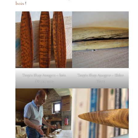
bois
!
Toupie Shop Anagyre – bois
Toupie Shop Anagyre – Ebène
d’Amourette
Blanc