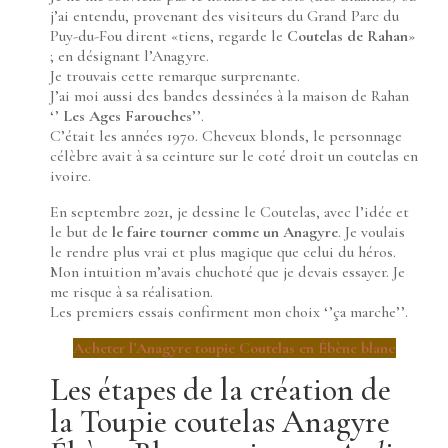
j’ai entendu, provenant des visiteurs du Grand Parc du
Puy-du-Fou dirent «tiens, regarde le
Coutelas de Rahan
»
; en désignant l’Anagyre.
Je trouvais cette remarque surprenante.
J’ai moi aussi des bandes dessinées à la maison de Rahan
‘’
Les Ages Farouches
’’.
C’était les années 1970. Cheveux blonds, le personnage
célèbre avait à sa ceinture sur le coté droit un coutelas en
ivoire.
En septembre 2021, je dessine le Coutelas, avec l’idée et
le but de
le faire tourner comme un Anagyre
. Je voulais
le rendre plus vrai et plus magique que celui du héros.
Mon intuition m’avais chuchoté que je devais essayer. Je
me risque à sa réalisation.
Les premiers essais confirment mon choix ‘’ça marche’’.
Acheter l’Anagyre toupie Coutelas en Ébène blanc
Les étapes de la création de
la Toupie coutelas Anagyre