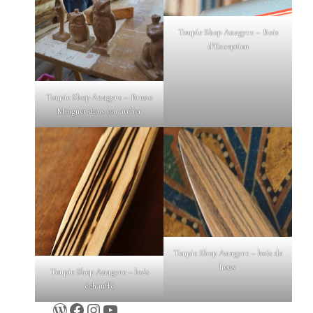
Toupie Shop Anagyre – Bois
d’Exception
Toupie Shop Anagyre – Bruno
Minguet dans son atelier
Toupie Shop Anagyre – bois de
houx
Toupie Shop Anagyre – bois
échauffé
WordPress
Facebook
Instagram
YouTube