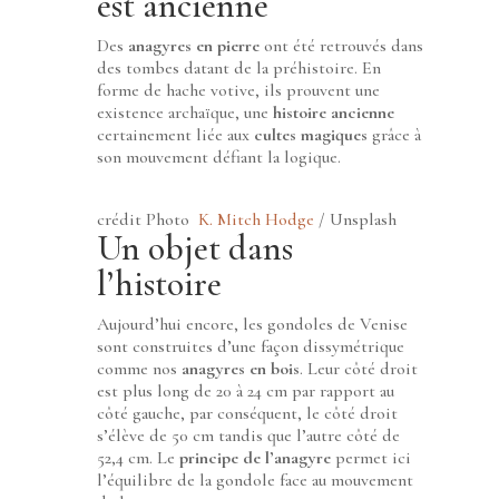
est ancienne
Des
anagyres en pierre
ont été retrouvés dans
des tombes datant de la préhistoire. En
forme de hache votive, ils prouvent une
existence archaïque, une
histoire ancienne
certainement liée aux
cultes magiques
grâce à
son mouvement défiant la logique.
crédit Photo
K. Mitch Hodge
/ Unsplash
Un objet dans
l’histoire
Aujourd’hui encore, les gondoles de Venise
sont construites d’une façon dissymétrique
comme nos
anagyres en bois
. Leur côté droit
est plus long de 20 à 24 cm par rapport au
côté gauche, par conséquent, le côté droit
s’élève de 50 cm tandis que l’autre côté de
52,4 cm. Le
principe de l’anagyre
permet ici
l’équilibre de la gondole face au mouvement