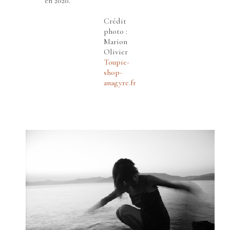
en 2020.
Crédit
photo :
Marion
Olivier
Toupie-
shop-
anagyre.fr