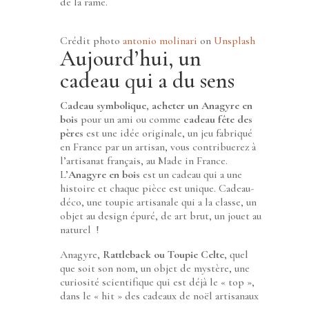
de la rame.
Crédit photo
antonio molinari
on
Unsplash
Aujourd’hui, un
cadeau qui a du sens
Cadeau symbolique
,
acheter un Anagyre en
bois
pour un ami ou comme
cadeau fête des
pères
est une idée originale, un jeu fabriqué
en France par un artisan, vous contribuerez à
l’artisanat français, au Made in France.
L’
Anagyre en bois
est un cadeau qui a une
histoire et chaque pièce est unique. Cadeau-
déco, une toupie artisanale qui a la classe, un
objet au design épuré, de art brut, un jouet au
naturel !
Anagyre,
Rattleback ou Toupie Celte
, quel
que soit son nom, un objet de mystère, une
curiosité scientifique qui est déjà le « top »,
dans le « hit » des cadeaux de noël artisanaux