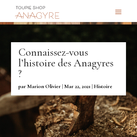
Connaissez-vous
l’histoire des Anagyres
?
par
Marion Olivier
|
Mar 22, 2021
|
Histoire