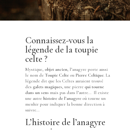
Connaissez-vous la
légende de la toupie
celte ?
Mystique,
objet ancien
, l’anagyre porte aussi
le nom de
Toupie Celte
ou
Pierre Celtique
. La
légende dit que les Celtes auraient trouvé
des
galets magiques
, une pierre
qui tourne
dans un sens
mais pas dans l’autre… Il existe
une autre
histoire de l’anagyre
où tourne un
menhir pour indiquer la bonne direction à
suivre…
L’histoire de l’anagyre